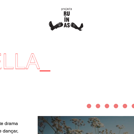
LLA
_
te drama
e dançar,