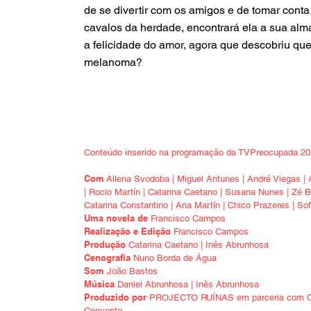
de se divertir com os amigos e de tomar conta
cavalos da herdade, encontrará ela a sua al
a felicidade do amor, agora que descobriu qu
melanoma?
Conteúdo inserido na programação da TVPreocupada 2
Com
Allena Svodoba | Miguel Antunes | André Viegas 
| Rocio Martín | Catarina Caetano | Susana Nunes | Zé B
Catarina Constantino | Ana Martín | Chico Prazeres | Sofi
Uma novela de
Francisco Campos
Realização e Edição
Francisco Campos
Produção
Catarina Caetano | Inês Abrunhosa
Cenografia
Nuno Borda de Água
Som
João Bastos
Música
Daniel Abrunhosa | Inês Abrunhosa
Produzido por
PROJECTO RUÍNAS em parceria com Of
Convento