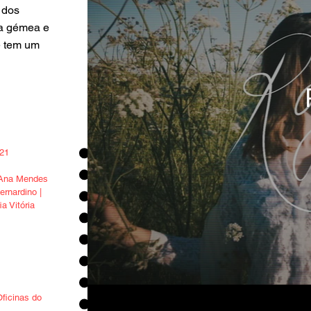
 dos
ma gémea e
e tem um
021
| Ana Mendes
ernardino |
a Vitória
icinas do