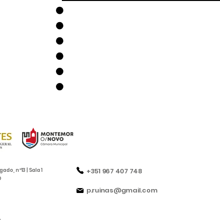
lgado,
nº13 | Sala 1
+351 967 407 748
O
p.ruinas@gmail.com