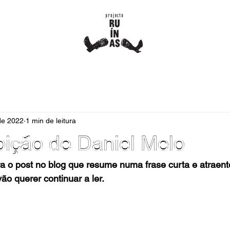
 de 2022
1 min de leitura
bição de Daniel Melo
ra o post no blog que resume numa frase curta e atraente
ão querer continuar a ler.