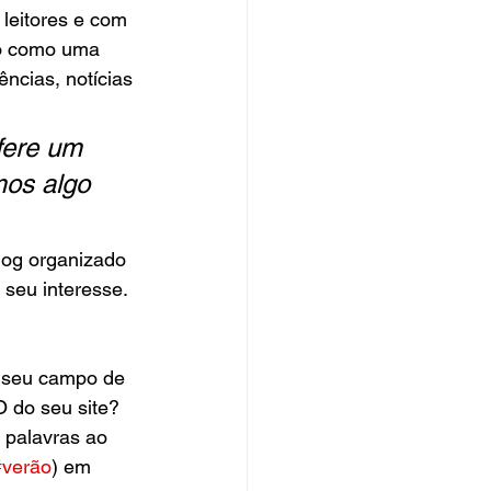
leitores e com 
so como uma 
ncias, notícias 
fere um 
mos algo 
log organizado 
 seu interesse.
 seu campo de 
O do seu site? 
 palavras ao 
#verão
) em 