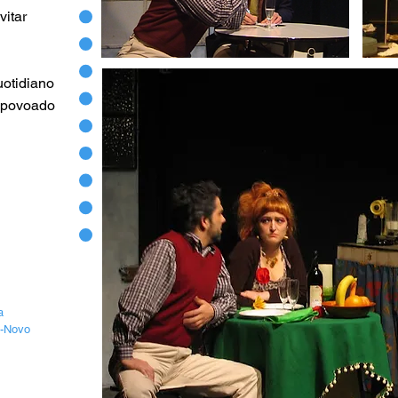
vitar
uotidiano
, povoado
a
o-Novo