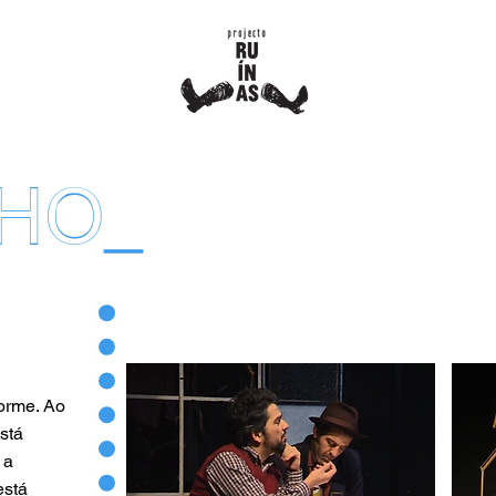
NHO
_
dorme. Ao
stá
 a
está