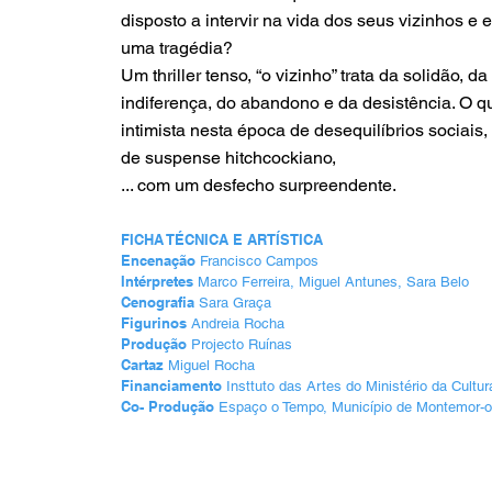
disposto a intervir na vida dos seus vizinhos e e
uma tragédia?
Um thriller tenso, “o vizinho” trata da solidão, da
indiferença, do abandono e da desistência. O q
intimista nesta época de desequilíbrios sociais
de suspense hitchcockiano,
... com um desfecho surpreendente.
FICHA TÉCNICA E ARTÍSTICA
Encenação
Francisco Campos
Intérpretes
Marco Ferreira, Miguel Antunes, Sara Belo
Cenografia
Sara Graça
Figurinos
Andreia Rocha
Produção
Projecto Ruínas
Cartaz
Miguel Rocha
Financiamento
Insttuto das Artes do Ministério da Cultur
Co- Produção
Espaço o Tempo, Município de Montemor-