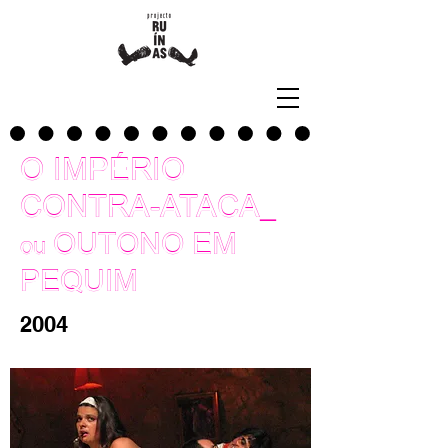
O IMPÉRIO
_
CONTRA-ATACA
OUTONO EM
ou
PEQUIM
2004