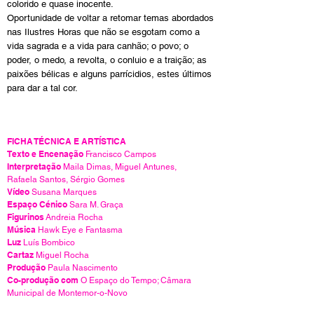
colorido e quase inocente.
Oportunidade de voltar a retomar temas abordados
nas Ilustres Horas que não se esgotam como a
vida sagrada e a vida para canhão; o povo; o
poder, o medo, a revolta, o conluio e a traição; as
paixões bélicas e alguns parrícidios, estes últimos
para dar a tal cor.
FICHA TÉCNICA E ARTÍSTICA
Texto e Encenação
Francisco Campos
Interpretação
Maila Dimas, Miguel Antunes,
Rafaela Santos, Sérgio Gomes
Vídeo
Susana Marques
Espaço Cénico
Sara M. Graça
Figurinos
Andreia Rocha
Música
Hawk Eye e Fantasma
Luz
Luís Bombico
Cartaz
Miguel Rocha
Produção
Paula Nascimento
Co-produção com
O Espaço do Tempo; Câmara
Municipal de Montemor-o-Novo