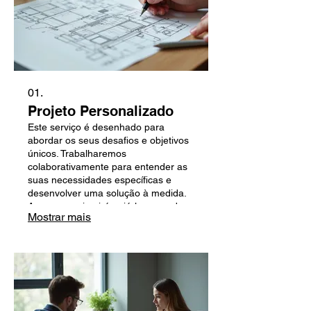
01.
Projeto Personalizado
Este serviço é desenhado para
abordar os seus desafios e objetivos
únicos. Trabalharemos
colaborativamente para entender as
suas necessidades específicas e
desenvolver uma solução à medida.
A nossa equipa irá guiá-lo em cada
Mostrar mais
passo, garantindo que o resultado
esteja perfeitamente alinhado com a
sua visão e requisitos.