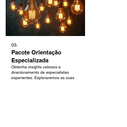
03.
Pacote Orientação
Especializada
Obtenha insights valiosos e
direcionamento de especialistas
experientes. Exploraremos as suas
ideias e desafios para fornecer
conselhos práticos e estratégicos.
Este pacote visa capacitá-lo com o
conhecimento necessário para tomar
Mostrar mais
as melhores decisões para o seu
negócio ou projeto.