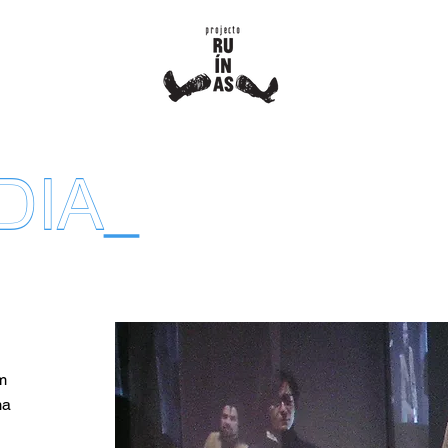
DIA
_
m
ma