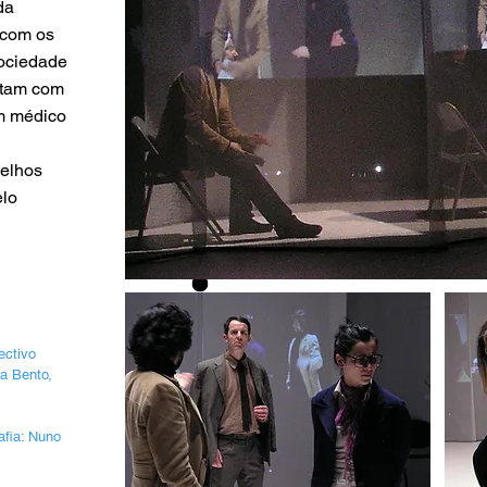
da
 com os
sociedade
stam com
um médico
velhos
elo
ectivo
da Bento,
afia: Nuno