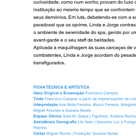
curiosidade, como num sonho, provam do luxo 
instituição ao mesmo tempo que se confrontam
seus demónios. Em luta, debatendo-se com a 
paradoxal que os oprime, Linda e Jorge contra
o ambiente de serenidade do spa, gerido por 
avant-garde e o seu staff de beldades.
Aplicada a maquilhagem às suas carcaças de 
combatentes, Linda e Jorge acordam do pesad
transfigurados.
FICHA TÉCNICA E ARTÍSTICA
Ideia Original e Encenação
Francisco Campos
Texto
Francisco Campos a partir de improvisações do col
Interpretação
Ana Mota Ferreira, Marco Ferreira, Margari
Miguel Antunes e Susana Nunes
Espaço Cénico
Sara M. Graça | Figurinos: Andreia Rocha
Assistência Cenografia
Lilo Neto | Desenho Luz e Fotogr
Patinho
Cartaz
Miguel Rocha | Produção: Susana Nunes