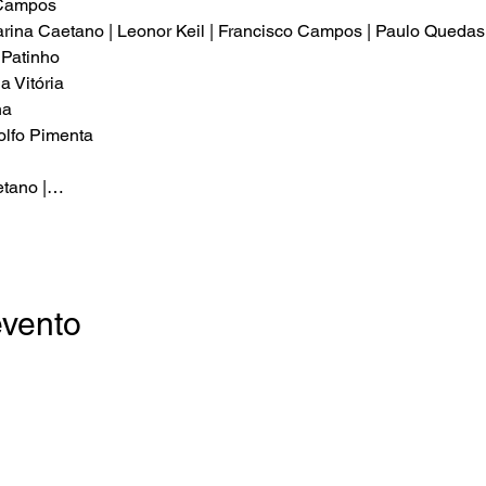
ampos

ina Caetano | Leonor Keil | Francisco Campos | Paulo Quedas

atinho

Vitória

a

fo Pimenta

tano |…
evento