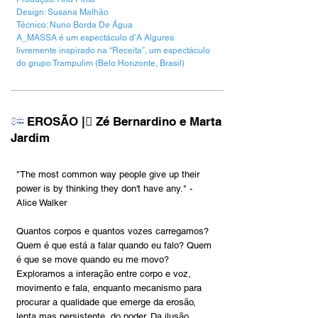
Design: Susana Malhão
Técnico: Nuno Borda De Água
A_MASSA é um espectáculo d’A Algures
livremente inspirado na “Receita”, um espectáculo
do grupo Trampulim (Belo Horizonte, Brasil)
EROSÃO |︎︎︎ Zé Bernardino e Marta
9#
Jardim
"The most common way people give up their
power is by thinking they don't have any." -
Alice Walker
Quantos corpos e quantos vozes carregamos?
Quem é que está a falar quando eu falo? Quem
é que se move quando eu me movo?
Exploramos a interação entre corpo e voz,
movimento e fala, enquanto mecanismo para
procurar a qualidade que emerge da erosão,
lenta mas persistente, do poder. Da ilusão