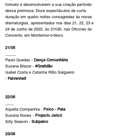
formato e desenvolverem a sua criação partindo
dessa premissa. Doze espectáculos de curta
duração em quatro noites consagradas às novas
dramaturgias, apresentados nos dias 21, 22, 23 e
24 de Junho de 2022, às 21h30, nas Oficinas do
Convento, em Montemor-o-Novo.
21/06
_____
Paulo Quedas -
Dança Comunitária
Susana Blazer -
#Gratidão
Isabel Costa e Catarina Rôlo Salgueiro
-
Fahrenheit
22/06
____
Aquella Companhia -
Psico - Pata
Susana Nunes -
Projecto Jericó
Silly Season -
Subpalco
23/06