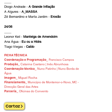
____
Diogo Andrade -
A Grande Inflação
A Algures -
A_MASSA
Zé Bernardino e Marta Jardim -
Erosão
24/06
____
Leonor Keil -
Manteiga de Amendoim
Ana Água -
Eu ou a Hidra
Tiago Viegas -
Caído
FICHA TÉCNICA
Coordenação e Programação_
Francisco Campos
Produção_
Catarina Caetano | Inês Abrunhosa
Coordenação técnica_
Nuno Patinho | Nuno Borda de
Água
Imagem_
Miguel Rocha
Financiamento_
Município de Montemor-o-Novo, MC -
Direcção Geral das Artes
Parceria_
Oficinas do Convento
Cartaz